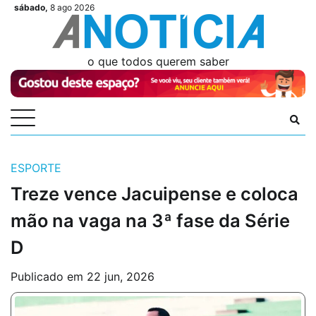
Skip
sábado,
8 ago 2026
Videos
Videos
Podcasts
Podcasts
Author
Author
Login
Login
to
content
o que todos querem saber
ESPORTE
Treze vence Jacuipense e coloca
mão na vaga na 3ª fase da Série
D
Publicado em
22 jun, 2026