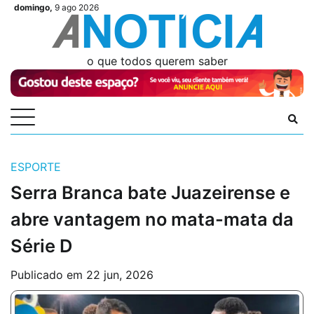
Skip
domingo,
9 ago 2026
Videos
Videos
Podcasts
Podcasts
Author
Author
Login
Login
to
content
o que todos querem saber
ESPORTE
Serra Branca bate Juazeirense e
abre vantagem no mata-mata da
Série D
Publicado em
22 jun, 2026