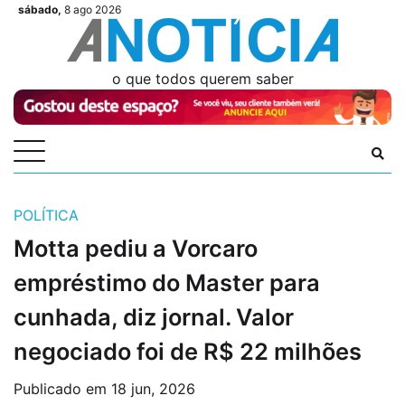
Skip
sábado,
8 ago 2026
Videos
Videos
Podcasts
Podcasts
Author
Author
Login
Login
to
content
o que todos querem saber
POLÍTICA
Motta pediu a Vorcaro
empréstimo do Master para
cunhada, diz jornal. Valor
negociado foi de R$ 22 milhões
Publicado em
18 jun, 2026