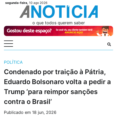
Skip
segunda-feira,
10 ago 2026
Videos
Videos
Podcasts
Podcasts
Author
Author
Login
Login
to
content
o que todos querem saber
POLÍTICA
Condenado por traição à Pátria,
Eduardo Bolsonaro volta a pedir a
Trump ‘para reimpor sanções
contra o Brasil’
Publicado em
18 jun, 2026