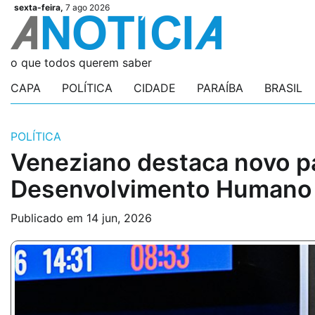
Skip
sexta-feira,
7 ago 2026
Videos
Videos
Podcasts
Podcasts
Author
Author
Login
Login
to
content
o que todos querem saber
CAPA
POLÍTICA
CIDADE
PARAÍBA
BRASIL
POLÍTICA
Veneziano destaca novo pa
Desenvolvimento Humano
Publicado em
14 jun, 2026