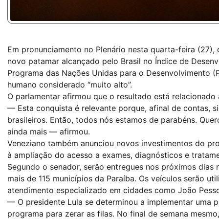
Em pronunciamento no Plenário nesta quarta-feira (27),
novo patamar alcançado pelo Brasil no Índice de Desen
Programa das Nações Unidas para o Desenvolvimento (Pn
humano considerado “muito alto”.
O parlamentar afirmou que o resultado está relacionado 
— Esta conquista é relevante porque, afinal de contas, s
brasileiros. Então, todos nós estamos de parabéns. Que
ainda mais — afirmou.
Veneziano também anunciou novos investimentos do prog
à ampliação do acesso a exames, diagnósticos e tratam
Segundo o senador, serão entregues nos próximos dias 
mais de 115 municípios da Paraíba. Os veículos serão uti
atendimento especializado em cidades como João Pess
— O presidente Lula se determinou a implementar uma pol
programa para zerar as filas. No final de semana mesmo, 