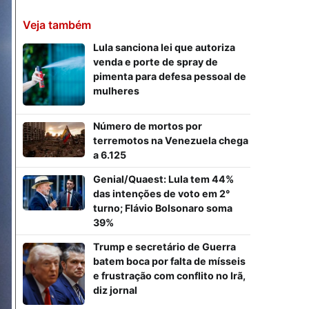
Veja também
Lula sanciona lei que autoriza
venda e porte de spray de
pimenta para defesa pessoal de
mulheres
Número de mortos por
terremotos na Venezuela chega
a 6.125
Genial/Quaest: Lula tem 44%
das intenções de voto em 2°
turno; Flávio Bolsonaro soma
39%
Trump e secretário de Guerra
batem boca por falta de mísseis
e frustração com conflito no Irã,
diz jornal