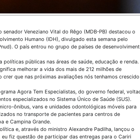
 o senador Veneziano Vital do Rêgo (MDB-PB) destacou o
volvimento Humano (IDH), divulgado esta semana pelo
ud). O país entrou no grupo de países de desenvolvimen
a políticas públicas nas áreas de saúde, educação e renda.
ignifica melhorar a vida dos mais de 212 milhões de
ro crer que nas próximas avaliações nós tenhamos crescido
rama Agora Tem Especialistas, do governo federal, volta
entos especializados no Sistema Único de Saúde (SUS).
micro-ônibus, vans e unidades odontológicas móveis para
lizados no transporte de pacientes para centros de
oa e Campina Grande.
ítica e, através do ministro Alexandre Padilha, lançou o
eu fiz questão de participar das entregas para o Cariri