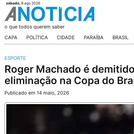
Skip
sábado,
8 ago 2026
Videos
Videos
Podcasts
Podcasts
Author
Author
Login
Login
to
content
o que todos querem saber
CAPA
POLÍTICA
CIDADE
PARAÍBA
BRASIL
ESPORTE
Roger Machado é demitido
eliminação na Copa do Bras
Publicado em
14 maio, 2026