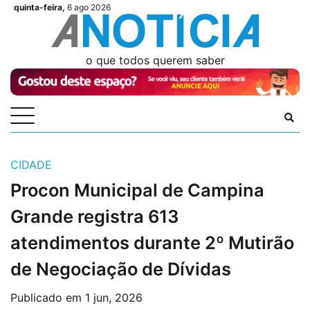
Skip
quinta-feira,
6 ago 2026
Videos
Videos
Podcasts
Podcasts
Author
Author
Login
Login
to
content
o que todos querem saber
CIDADE
Procon Municipal de Campina
Grande registra 613
atendimentos durante 2º Mutirão
de Negociação de Dívidas
Publicado em
1 jun, 2026