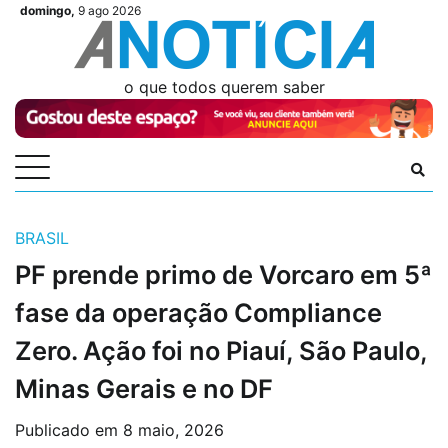
Skip
domingo,
9 ago 2026
Videos
Videos
Podcasts
Podcasts
Author
Author
Login
Login
to
content
o que todos querem saber
BRASIL
PF prende primo de Vorcaro em 5ª
fase da operação Compliance
Zero. Ação foi no Piauí, São Paulo,
Minas Gerais e no DF
Publicado em
8 maio, 2026