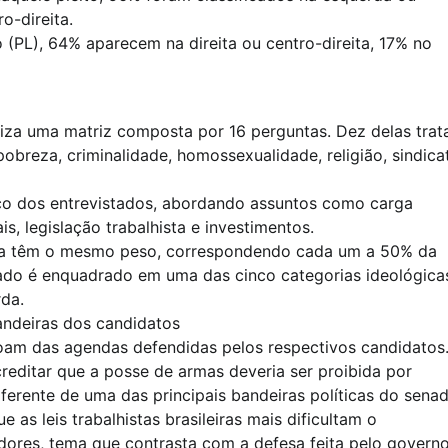
o-direita.
 (PL), 64% aparecem na direita ou centro-direita, 17% no
tiliza uma matriz composta por 16 perguntas. Dez delas tra
reza, criminalidade, homossexualidade, religião, sindica
co dos entrevistados, abordando assuntos como carga
is, legislação trabalhista e investimentos.
ia têm o mesmo peso, correspondendo cada um a 50% da
stado é enquadrado em uma das cinco categorias ideológica
rda.
andeiras dos candidatos
oam das agendas defendidas pelos respectivos candidatos
creditar que a posse de armas deveria ser proibida por
ferente de uma das principais bandeiras políticas do senad
 as leis trabalhistas brasileiras mais dificultam o
ores, tema que contrasta com a defesa feita pelo govern