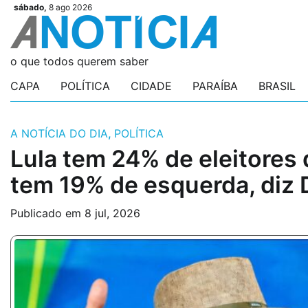
Skip
sábado,
8 ago 2026
Videos
Videos
Podcasts
Podcasts
Author
Author
Login
Login
to
content
o que todos querem saber
CAPA
POLÍTICA
CIDADE
PARAÍBA
BRASIL
A NOTÍCIA DO DIA
,
POLÍTICA
Lula tem 24% de eleitores d
tem 19% de esquerda, diz 
Publicado em
8 jul, 2026