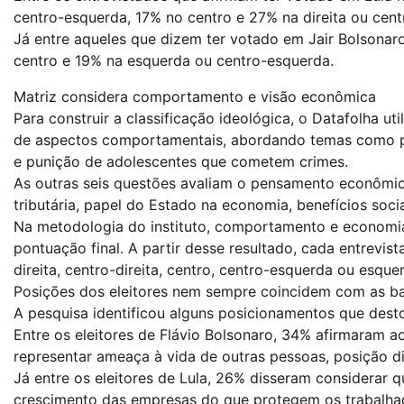
centro-esquerda, 17% no centro e 27% na direita ou centr
Já entre aqueles que dizem ter votado em Jair Bolsonaro
centro e 19% na esquerda ou centro-esquerda.
Matriz considera comportamento e visão econômica
Para construir a classificação ideológica, o Datafolha u
de aspectos comportamentais, abordando temas como pob
e punição de adolescentes que cometem crimes.
As outras seis questões avaliam o pensamento econômi
tributária, papel do Estado na economia, benefícios socia
Na metodologia do instituto, comportamento e econom
pontuação final. A partir desse resultado, cada entrevi
direita, centro-direita, centro, centro-esquerda ou esque
Posições dos eleitores nem sempre coincidem com as b
A pesquisa identificou alguns posicionamentos que dest
Entre os eleitores de Flávio Bolsonaro, 34% afirmaram a
representar ameaça à vida de outras pessoas, posição di
Já entre os eleitores de Lula, 26% disseram considerar que
crescimento das empresas do que protegem os trabalhad