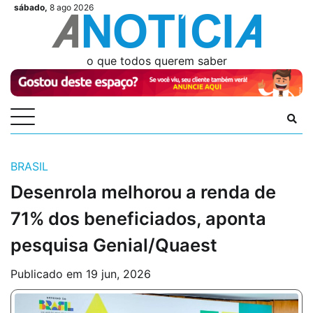
Skip
sábado,
8 ago 2026
Videos
Videos
Podcasts
Podcasts
Author
Author
Login
Login
to
content
o que todos querem saber
BRASIL
Desenrola melhorou a renda de
71% dos beneficiados, aponta
pesquisa Genial/Quaest
Publicado em
19 jun, 2026