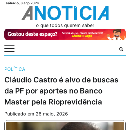
Skip
sábado,
8 ago 2026
Videos
Videos
Podcasts
Podcasts
Author
Author
Login
Login
to
content
o que todos querem saber
POLÍTICA
Cláudio Castro é alvo de buscas
da PF por aportes no Banco
Master pela Rioprevidência
Publicado em
26 maio, 2026