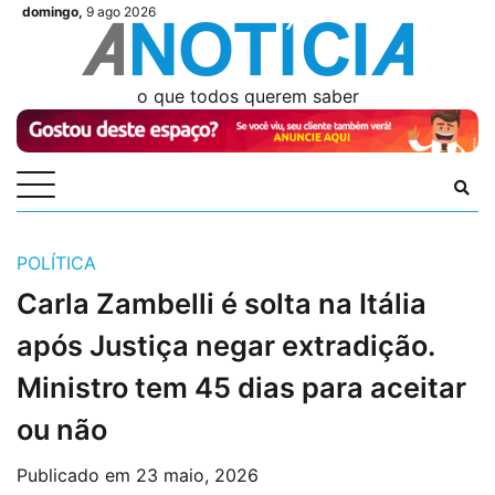
Skip
domingo,
9 ago 2026
Videos
Videos
Podcasts
Podcasts
Author
Author
Login
Login
to
content
o que todos querem saber
POLÍTICA
Carla Zambelli é solta na Itália
após Justiça negar extradição.
Ministro tem 45 dias para aceitar
ou não
Publicado em
23 maio, 2026