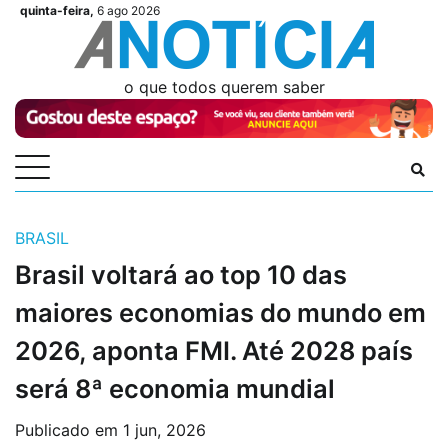
Skip
quinta-feira,
6 ago 2026
Videos
Videos
Podcasts
Podcasts
Author
Author
Login
Login
to
content
o que todos querem saber
BRASIL
Brasil voltará ao top 10 das
maiores economias do mundo em
2026, aponta FMI. Até 2028 país
será 8ª economia mundial
Publicado em
1 jun, 2026