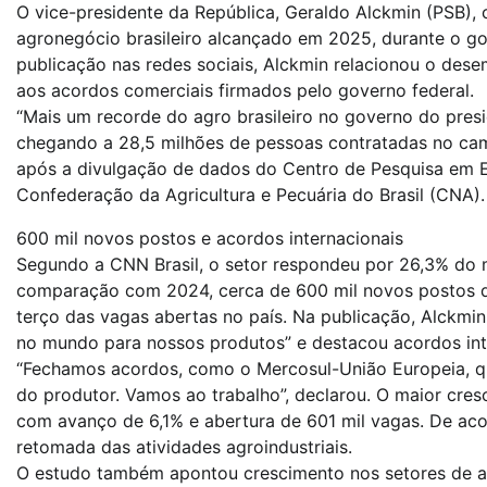
O vice-presidente da República, Geraldo Alckmin (PSB)
agronegócio brasileiro alcançado em 2025, durante o gov
publicação nas redes sociais, Alckmin relacionou o des
aos acordos comerciais firmados pelo governo federal.
“Mais um recorde do agro brasileiro no governo do pres
chegando a 28,5 milhões de pessoas contratadas no camp
após a divulgação de dados do Centro de Pesquisa em 
Confederação da Agricultura e Pecuária do Brasil (CNA).
600 mil novos postos e acordos internacionais
Segundo a CNN Brasil, o setor respondeu por 26,3% do m
comparação com 2024, cerca de 600 mil novos postos de
terço das vagas abertas no país. Na publicação, Alckm
no mundo para nossos produtos” e destacou acordos int
“Fechamos acordos, como o Mercosul-União Europeia, qu
do produtor. Vamos ao trabalho”, declarou. O maior cr
com avanço de 6,1% e abertura de 601 mil vagas. De ac
retomada das atividades agroindustriais.
O estudo também apontou crescimento nos setores de agr