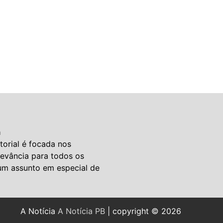
a
torial é focada nos
levância para todos os
um assunto em especial de
A Notícia
A Notícia PB
| copyright © 2026