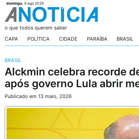
Skip
domingo,
9 ago 2026
Videos
Videos
Podcasts
Podcasts
Author
Author
Login
Login
to
content
o que todos querem saber
CAPA
POLÍTICA
CIDADE
PARAÍBA
BRASIL
BRASIL
Alckmin celebra recorde 
após governo Lula abrir m
Publicado em
13 maio, 2026