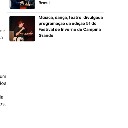
Brasil
e
Música, dança, teatro: divulgada
programação da edição 51 do
Festival de Inverno de Campina
ade
Grande
da
 um
dos
da
os,