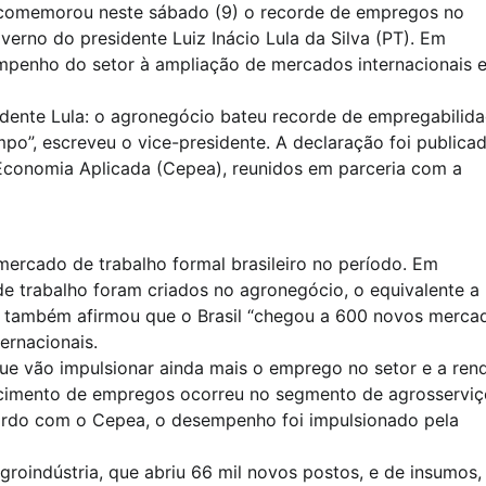
, comemorou neste sábado (9) o recorde de empregos no
erno do presidente Luiz Inácio Lula da Silva (PT). Em
empenho do setor à ampliação de mercados internacionais 
idente Lula: o agronegócio bateu recorde de empregabilid
o”, escreveu o vice-presidente. A declaração foi publica
Economia Aplicada (Cepea), reunidos em parceria com a
ercado de trabalho formal brasileiro no período. Em
 trabalho foram criados no agronegócio, o equivalente a
in também afirmou que o Brasil “chegou a 600 novos merca
ernacionais.
e vão impulsionar ainda mais o emprego no setor e a ren
escimento de empregos ocorreu no segmento de agrosserviç
ordo com o Cepea, o desempenho foi impulsionado pela
oindústria, que abriu 66 mil novos postos, e de insumos,